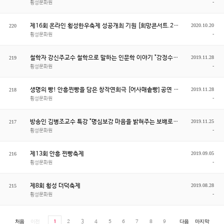
-
횡성문화원
제16회 온라인 횡성한우축제 성공개최 기원 [희망콘서트.2] 공연 안내
2020.10.20
220
-
횡성문화원
철학자 강신주교수 철학으로 말하는 인문학 이야기 "감정수업"
2019.11.28
219
-
횡성문화원
생명의 빵! 안흥찐빵을 담은 창작연희극 [어사매솥빵] 공연 안내
2019.11.28
218
-
횡성문화원
방송인 김병조교수 특강 "명심보감 마음을 밝혀주는 보배로운 거울" 안내
2019.11.25
217
-
횡성문화원
제13회 안흥 찐빵축제
2019.09.05
216
-
횡성문화원
제8회 횡성 더덕축제
2019.08.28
215
-
횡성문화원
1
2
3
4
5
6
7
8
9