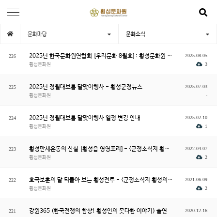
문화마당
문화소식
2025년 한국문화원연합회 [우리문화 8월호] : 횡성문화원 소개
2025.08.05
226
횡성문화원
3
2025년 정월대보름 달맞이행사 - 횡성군정뉴스
2025.07.03
225
-
횡성문화원
2025년 정월대보름 달맞이행사 일정 변경 안내
2025.02.10
224
횡성문화원
1
횡성만세운동의 산실 [횡성읍 영영포리] - <군정소식지 횡성의 꿈 중에서>
2022.04.07
223
횡성문화원
2
호국보훈의 달 되돌아 보는 횡성전투 - <군정소식지 횡성의 꿈 중에서>
2021.06.09
222
횡성문화원
2
강원365 (한국전쟁의 참상! 횡성인의 못다한 이야기) 출연
2020.12.16
221