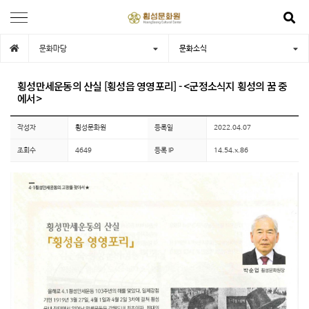
문화마당
문화소식
횡성만세운동의 산실 [횡성읍 영영포리] - <군정소식지 횡성의 꿈 중
에서>
작성자
횡성문화원
등록일
2022.04.07
조회수
4649
등록 IP
14.54.x.86