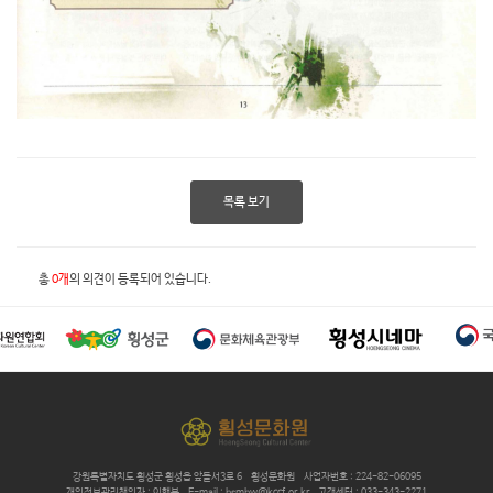
목록 보기
총
0개
의 의견이 등록되어 있습니다.
강원특별자치도 횡성군 횡성읍 앞들서3로 6
횡성문화원
사업자번호 : 224-82-06095
개인정보관리책임자 : 이행복
E-mail : hsmhw@kccf.or.kr
고객센터 : 033-343-2271