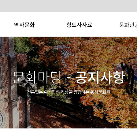
역사문화
향토사자료
문화관
횡성의 역사
어사매
횡성소개
횡성의 문화재
횡성문화
횡성축제
횡성의 인물
향토사 사료집
관광/레져
문화마당 -
공지사항
횡성의 지명유래
연구문
향토특산
횡성군관
전통있는 횡성인의 기상을 정립하는
횡성문화원