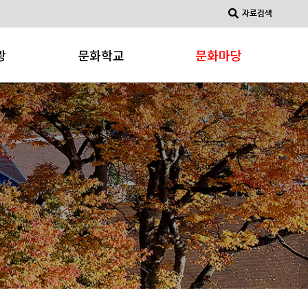
자료검색
광
문화학교
문화마당
문화강좌
문화소식
소개
문화동아리
공지사항
문화갤러리
물
광사이트