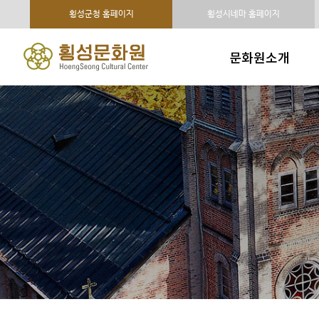
횡성군청 홈페이지
횡성시네마 홈페이지
문화원소개
인사말
연혁 및 조직구성
주요사업
시설현황
오시는 길