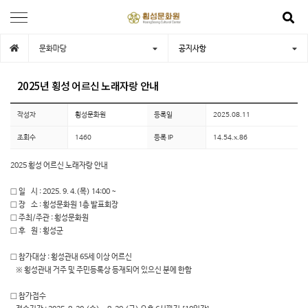
문화마당
공지사항
2025년 횡성 어르신 노래자랑 안내
작성자
횡성문화원
등록일
2025.08.11
조회수
1460
등록 IP
14.54.x.86
2025 횡성 어르신 노래자랑 안내
□ 일 시 : 2025. 9. 4.(목) 14:00 ~
□ 장 소 : 횡성문화원 1층 발표회장
□ 주최/주관 : 횡성문화원
□ 후 원 : 횡성군
□ 참가대상 : 횡성관내 65세 이상 어르신
※ 횡성관내 거주 및 주민등록상 등재되어 있으신 분에 한함
□ 참가접수