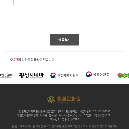
목록 보기
총
0개
의 의견이 등록되어 있습니다.
강원특별자치도 횡성군 횡성읍 앞들서3로 6
횡성문화원
사업자번호 : 224-82-06095
개인정보관리책임자 : 이행복
E-mail : hsmhw@kccf.or.kr
고객센터 : 033-343-2271
팩스번호 : 033-343-7652
본 웹사이트에 게시된 이메일 주소가 전자우편 수집 프로그램이나 그 밖의 기술적 장치를 이용하여