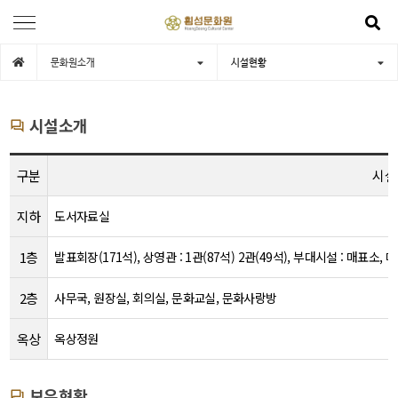
문화원소개
시설현황
시설소개
구분
시설
지하
도서자료실
1층
발표회장(171석), 상영관 : 1관(87석) 2관(49석), 부대시설 : 매표소,
2층
사무국, 원장실, 회의실, 문화교실, 문화사랑방
옥상
옥상정원
보유현황