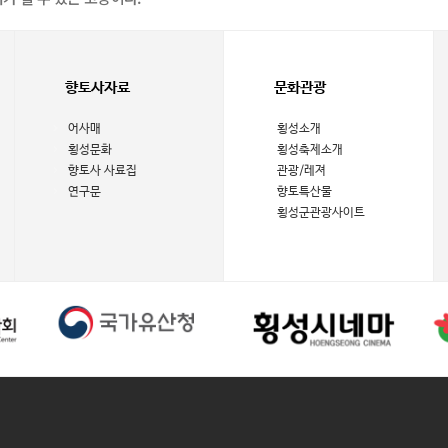
향토사자료
문화관광
어사매
횡성소개
횡성문화
횡성축제소개
향토사 사료집
관광/레져
연구문
향토특산물
횡성군관광사이트