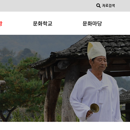
자료검색
광
문화학교
문화마당
문화강좌
문화소식
소개
문화동아리
공지사항
문화갤러리
물
광사이트