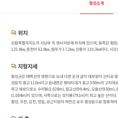
횡성소개
위치
강원특별자치도의 서남부 즉 영서지방에 위치해 있으며, 동쪽은 평창군
125.9㎞, 춘천이 62.9㎞, 원주가 17.2㎞, 강릉이 110.3㎞이
지형지세
횡성군은 태백산의 영향으로 도내 다른 곳과 같이 대부분이 산지로 형
성읍의 표고 110m이고 둔내면은 평야지대가 표고 500m의 고지대로 형성
루고 북방으로는 수리봉(1.028m), 발교산(99.4m), 오움산(930m),
(1.084m)이 있으며, 서쪽으로는 성지봉(791m)이 최고 높은 산이다.
횡성, 우천, 갑천, 청일, 공근지방의 하천은 모두 횡성읍으로 합류하