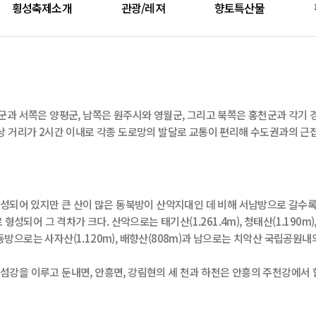
횡성축제소개
관광/레져
향토특산물
과 서쪽은 양평군, 남쪽은 원주시와 영월군, 그리고 북쪽은 홍천군과 각기 
다. 시간상 거리가 2시간 이내로 각종 도로망의 발달로 교통이 편리해 수도권과의 
성되어 있지만 큰 산이 많은 동북방이 산악지대인 데 비해 서남방으로 갈수록
되어 그 격차가 크다. 산악으로는 태기산(1.261.4m), 청태산(1.190m),
 동방으로는 사자산(1.120m), 배향산(808m)과 남으로는 치악산 국립공원내의 남대
여 섬강을 이루고 둔내면, 안흥면, 강림현의 세 천과 하천은 안흥의 주천강에