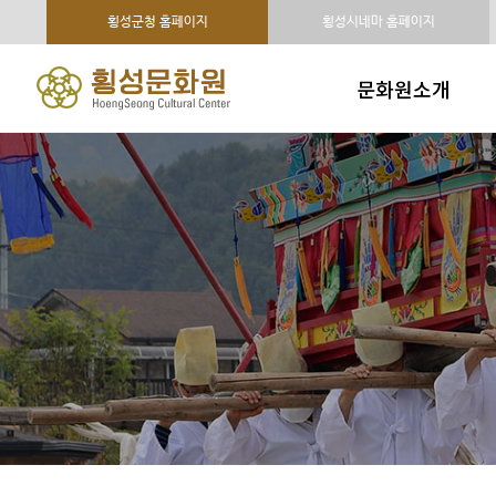
횡성군청 홈페이지
횡성시네마 홈페이지
문화원소개
인사말
연혁 및 조직구성
주요사업
시설현황
오시는 길