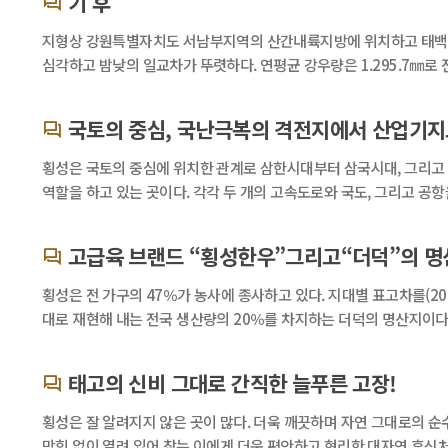
기 후
지형상 강원특별자치도 서남부지역의 산간내륙지방에 위치하고 태백산맥
심각하고 밤낮의 일교차가 뚜렷하다. 연평균 강우량은 1.295.7㎜로 
국토의 중심, 국난극복의 격전지에서 산업기지
횡성은 국토의 중심에 위치한 관계로 삼한시대부터 삼국시대, 그리고 
역할을 하고 있는 곳이다. 각각 두 개의 고속도로와 국도, 그리고 공
고급육 브랜드 “횡성한우”그리고“더덕”의 명
횡성은 전 가구의 47％가 농사에 종사하고 있다. 지대별 표고차를(2
대로 재현해 내는 전국 생산량의 20％를 차지하는 더덕의 명산지이다
태고의 신비 그대로 간직한 늘푸른 고장!
횡성은 잘 알려지지 않은 곳이 많다. 더욱 깨끗하며 자연 그대로의 순
막힘 없이 열려 있어 찾는 이에게 더욱 편안하고 현리한 대자연 휴식처