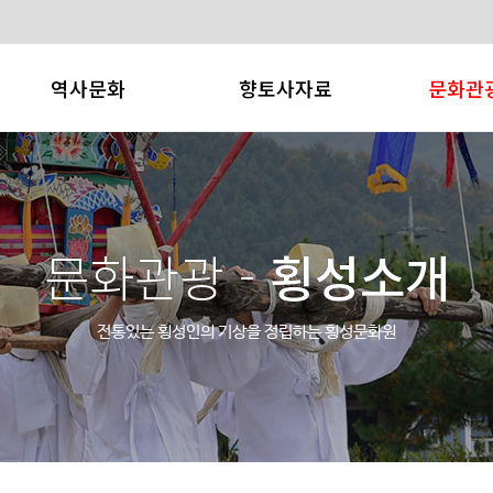
역사문화
향토사자료
문화관
횡성의 역사
어사매
횡성소개
횡성의 문화재
횡성문화
횡성축제
횡성의 인물
향토사 사료집
관광/레져
문화관광 -
횡성소개
횡성의 지명유래
연구문
향토특산
횡성군관
전통있는 횡성인의 기상을 정립하는
횡성문화원