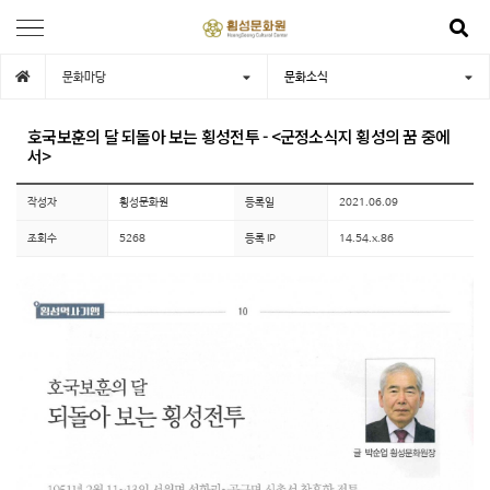
문화마당
문화소식
호국보훈의 달 되돌아 보는 횡성전투 - <군정소식지 횡성의 꿈 중에
서>
작성자
횡성문화원
등록일
2021.06.09
조회수
5268
등록 IP
14.54.x.86