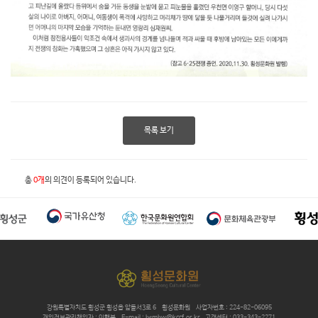
목록 보기
총
0개
의 의견이 등록되어 있습니다.
강원특별자치도 횡성군 횡성읍 앞들서3로 6
횡성문화원
사업자번호 : 224-82-06095
개인정보관리책임자 : 이행복
E-mail : hsmhw@kccf.or.kr
고객센터 : 033-343-2271